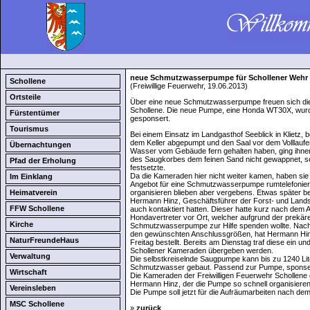
neue Schmutzwasserpumpe für Schollener Wehr
Schollene
(Freiwillige Feuerwehr, 19.06.2013)
Ortsteile
Über eine neue Schmutzwasserpumpe freuen sich die
Schollene. Die neue Pumpe, eine Honda WT30X, wu
Fürstentümer
gesponsert.
Tourismus
Bei einem Einsatz im Landgasthof Seeblick in Kliet
dem Keller abgepumpt und den Saal vor dem Volllaufe
Übernachtungen
Wasser vom Gebäude fern gehalten haben, ging ihnen i
des Saugkorbes dem feinen Sand nicht gewappnet, so
Pfad der Erholung
festsetzte.
Da die Kameraden hier nicht weiter kamen, haben sie
Im Einklang
Angebot für eine Schmutzwasserpumpe rumtelefoniert
Heimatverein
organisieren blieben aber vergebens. Etwas später 
Hermann Hinz, Geschäftsführer der Forst- und Lands
FFW Schollene
auch kontaktiert hatten. Dieser hatte kurz nach dem
Hondavertreter vor Ort, welcher aufgrund der prekär
Kirche
Schmutzwasserpumpe zur Hilfe spenden wollte. Nach 
den gewünschten Anschlussgrößen, hat Hermann Hin
NaturFreundeHaus
Freitag bestellt. Bereits am Dienstag traf diese ein 
Schollener Kameraden übergeben werden.
Verwaltung
Die selbstkreiselnde Saugpumpe kann bis zu 1240 Lite
Schmutzwasser gebaut. Passend zur Pumpe, sponser
Wirtschaft
Die Kameraden der Freiwilligen Feuerwehr Schollen
Hermann Hinz, der die Pumpe so schnell organisieren
Vereinsleben
Die Pumpe soll jetzt für die Aufräumarbeiten nach d
MSC Schollene
»
zurück