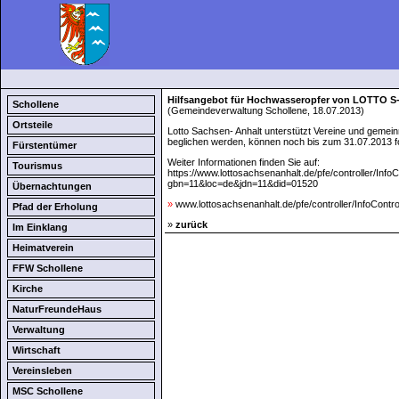
Hilfsangebot für Hochwasseropfer von LOTTO S
Schollene
(Gemeindeverwaltung Schollene, 18.07.2013)
Ortsteile
Lotto Sachsen- Anhalt unterstützt Vereine und gemei
beglichen werden, können noch bis zum 31.07.2013 fo
Fürstentümer
Weiter Informationen finden Sie auf:
Tourismus
https://www.lottosachsenanhalt.de/pfe/controlle
gbn=11&loc=de&jdn=11&did=01520
Übernachtungen
»
www.lottosachsenanhalt.de/pfe/controller/Info
Pfad der Erholung
»
zurück
Im Einklang
Heimatverein
FFW Schollene
Kirche
NaturFreundeHaus
Verwaltung
Wirtschaft
Vereinsleben
MSC Schollene