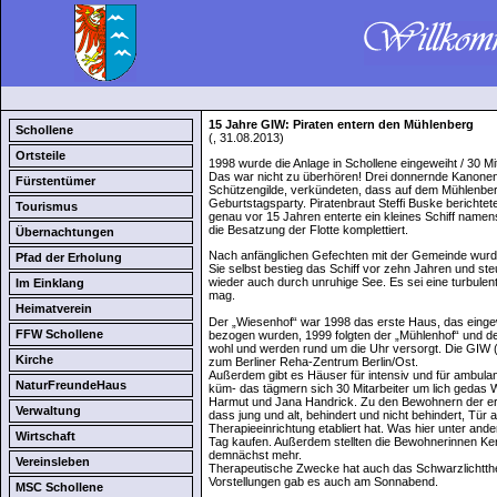
15 Jahre GIW: Piraten entern den Mühlenberg
Schollene
(, 31.08.2013)
Ortsteile
1998 wurde die Anlage in Schollene eingeweiht / 30 M
Das war nicht zu überhören! Drei donnernde Kanonen
Fürstentümer
Schützengilde, verkündeten, dass auf dem Mühlenberg
Geburtstagsparty. Piratenbraut Steffi Buske berichtete
Tourismus
genau vor 15 Jahren enterte ein kleines Schiff name
die Besatzung der Flotte komplettiert.
Übernachtungen
Nach anfänglichen Gefechten mit der Gemeinde wurde 
Pfad der Erholung
Sie selbst bestieg das Schiff vor zehn Jahren und st
wieder auch durch unruhige See. Es sei eine turbulen
Im Einklang
mag.
Heimatverein
Der „Wiesenhof“ war 1998 das erste Haus, das eing
FFW Schollene
bezogen wurden, 1999 folgten der „Mühlenhof“ und de
wohl und werden rund um die Uhr versorgt. Die GIW 
Kirche
zum Berliner Reha-Zentrum Berlin/Ost.
Außerdem gibt es Häuser für intensiv und für ambula
NaturFreundeHaus
küm- das tägmern sich 30 Mitarbeiter um lich gedas 
Harmut und Jana Handrick. Zu den Bewohnern der ers
Verwaltung
dass jung und alt, behindert und nicht behindert, Tür 
Therapieeinrichtung etabliert hat. Was hier unter a
Wirtschaft
Tag kaufen. Außerdem stellten die Bewohnerinnen Kers
demnächst mehr.
Vereinsleben
Therapeutische Zwecke hat auch das Schwarzlichttheat
Vorstellungen gab es auch am Sonnabend.
MSC Schollene