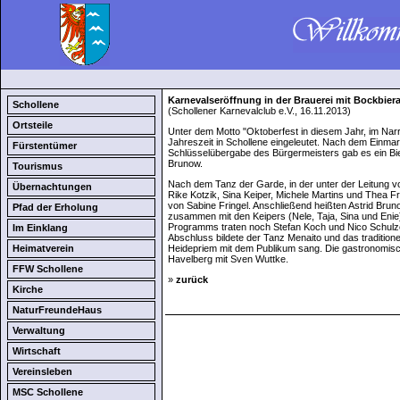
Karnevalseröffnung in der Brauerei mit Bockbier
Schollene
(Schollener Karnevalclub e.V., 16.11.2013)
Ortsteile
Unter dem Motto "Oktoberfest in diesem Jahr, im Na
Jahreszeit in Schollene eingeleutet. Nach dem Einma
Fürstentümer
Schlüsselübergabe des Bürgermeisters gab es ein Bie
Brunow.
Tourismus
Nach dem Tanz der Garde, in der unter der Leitung v
Übernachtungen
Rike Kotzik, Sina Keiper, Michele Martins und Thea Fr
von Sabine Fringel. Anschließend heißten Astrid Bruno
Pfad der Erholung
zusammen mit den Keipers (Nele, Taja, Sina und Eni
Programms traten noch Stefan Koch und Nico Schulz
Im Einklang
Abschluss bildete der Tanz Menaito und das traditione
Heimatverein
Heidepriem mit dem Publikum sang. Die gastronomis
Havelberg mit Sven Wuttke.
FFW Schollene
»
zurück
Kirche
NaturFreundeHaus
Verwaltung
Wirtschaft
Vereinsleben
MSC Schollene