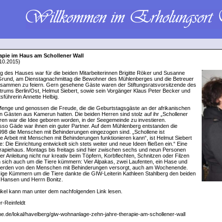
apie im Haus am Schollener Wall
10.2015)
g des Hauses war für die beiden Mitarbeiterinnen Brigitte Röker und Susanne
 Grund, am Dienstagnachmittag die Bewohner des Mühlenberges und die Betreuer
usammen zu feiern. Gern gesehene Gäste waren der Stiftungsratsvorsitzende des
ntrums Berlin/Ost, Helmut Siebert, sowie sein Vorgänger Klaus Peter Becker und
sführerin Annette Helbig.
Menge und genossen die Freude, die die Geburtstagsgäste an der afrikanischen
Gästen aus Kamerun hatten. Die beiden Herren sind stolz auf ihr „Schollener
ren war die Idee geboren worden, in der Seegemeinde zu investieren.
so Gäde war ihnen ein guter Partner. Auf dem Mühlenberg entstanden die
998 die Menschen mit Behinderungen eingezogen sind. „Schollene ist
ie Arbeit mit Menschen mit Behinderungen funktionieren kann“, ist Helmut Siebert
: Die Einrichtung entwickelt sich stets weiter und neue Ideen fließen ein.“ Eine
rapiehaus. Montags bis freitags sind hier zwischen sechs und neun Personen
r Anleitung nicht nur kreativ beim Töpfern, Korbflechten, Schnitzen oder Filzen
rn sich auch um die Tiere kümmern: Vier Alpakas, zwei Laufenten, ein Hase und
erden von den Menschen mit Behinderungen versorgt, auch am Wochenende.
ige Kümmern um die Tiere dankte die GIW-Leiterin Kathleen Stahlberg den beiden
Hansen und Herrn Bonitz.
kel kann man unter dem nachfolgenden Link lesen.
-Reinfeldt
.de/lokal/havelberg/giw-wohnanlage-zehn-jahre-therapie-am-schollener-wall