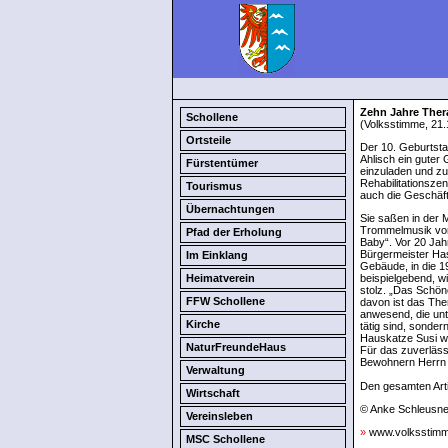
Zehn Jahre Ther
Schollene
(Volksstimme, 21.
Ortsteile
Der 10. Geburtsta
Ahlisch ein guter
Fürstentümer
einzuladen und z
Rehabilitationsze
Tourismus
auch die Geschäft
Übernachtungen
Sie saßen in der 
Trommelmusik von 
Pfad der Erholung
Baby“. Vor 20 Jah
Bürgermeister Has
Im Einklang
Gebäude, in die 1
Heimatverein
beispielgebend, w
stolz. „Das Schöne
FFW Schollene
davon ist das The
anwesend, die unte
Kirche
tätig sind, sonde
Hauskatze Susi w
NaturFreundeHaus
Für das zuverläss
Bewohnern Herrn 
Verwaltung
Den gesamten Arti
Wirtschaft
© Anke Schleusner
Vereinsleben
»
www.volksstimme
MSC Schollene