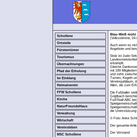
Blau-Weiß müht
Schollene
(Volksstimme, 04.
Ortsteile
Auch wenn es nich
Angebote und beste
Fürstentümer
Stolz ist Judo-Sek
Tourismus
Landesmeistertite
erkämpft.
Übernachtungen
Gleiche Dankeswo
mit 189 Mitgliede
Pfad der Erholung
und zehn zwischen
Turnen, Kegeln un
Im Einklang
Vereinsjubiläum, 
Heimatverein
Allen, die zum Erf
FFW Schollene
Die Fußballer ste
Goldbach bericht
Kirche
FuÃŸball-ABC bei
Spielgemeinschaft
NaturFreundeHaus
Spielgemeinschaft.
die Unterstützung
Verwaltung
© Foto: Anke Schl
Wirtschaft
Der gesamte Artik
Vereinsleben
Der Vorstand
MSC Schollene