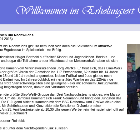
 sich um Nachwuchs
04.2016)
t viel Nachwuchs gibt, so bemühen sich doch alle Sektionen um attraktive
 Ergebnisse im Spielbetrieb - mit Erfolg.
tionsleiter Holger Berthold auf "seine" Kinder und Jugendlichen. Bezirks- und
l und sogar die Teilnahme an der Mitteldeutschen Meisterschaft haben sie sich
rte kamen vom Vereinsvorsitzenden Jörg Wartke. Er freut sich, dass Blau-Weiß
rn der größte Verein der Gemeinde ist. 117 Erwachsene, 62 Kinder bis 14 Jahre
 15 und 18 Jahre sind angemeldet. Neben Fußball und Judo gibt es noch
d Badminton. Im Jahresrückblick erinnerte Jörg Wartke an das 125-jährige
das trotz Startschwierigkeiten eine gelungene Feier mit schönem Umzug wurde.
olg beigetragen haben, dankte der Vorstand herzlich.
llen die größte Blau-Weiß-Gruppe dar. Drei Nachwuchsteams gibt es, wie Marco
ete. Um die Bambinis kümmert sich Frank Neumann und bringt den Jüngsten das
. Die F-Jugend bildet zusammen mit dem BSC Rathenow und Großwudicke eine
. Mit Schönhausen und Klietz bilden die Schollener D-Junioren eine
 Am 23. April bestreitet sie ab 10.30 Uhr gegen Werben ein Heimspiel, sie hofft auf
 vieler Zuschauer!
eusner-Reinfeldt
el ist unter dem Nachfolgenden Link zu lesen.