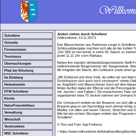
Jecken ziehen durch Schollene
Schollene
(Volksstimme, 13.11.2017)
Ortsteile
Das Blasorchester aus Rathenow sorgte in Schollene
Schlüsselübergabe machten sich alle ob der kühlen 
Fürstentümer
„Der SKK ist nun bereit, in seine 40. Saison zu star
punkt 11.11 Uhr vorm Rathaus.
Tourismus
Neben ihm standen Verbandsbürgermeisterin Steffi Fr
Übernachtungen
stellvertretende Bürgermeister der Seegemeinde. Be
die Insignien der Macht, den Geldsack sowie einen g
Pfad der Erholung
„Mit Schlüssel und ohne Geld, da sollen wir nun feie
Im Einklang
Schönhausen sich auch noch versteuern“ reimte Olaf
Heimatverein
an. Angeführt vom Blasorchester hoch auf dem blaue
fehlen durften dabei der Elferrat und die Prinzengard
FFW Schollene
mit: Jasmin I. und Fabian I. Ein erwachsenes Paar st
organisierten etwa 70 Jecken nahmen am Ummarsch auc
Kirche
Der Ummarsch endete an der Brauerei, wo sich alle a
NaturFreundeHaus
Brauerei ging es am Nachmittag noch einmal richtig z
Medley von alten und neuen Tänzen, Sketchen und G
Verwaltung
Wie bei den echten Sitzungen endete das Programm 
Schollene“.
Wirtschaft
© Text und Foto: Ingi Freihorst
Vereinsleben
»
https://www.volksstimme.de/lokal/havelberg/faschi
MSC Schollene