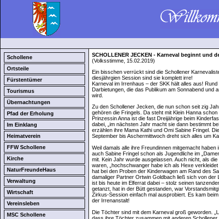
SCHOLLENER JECKEN - Karneval beginnt und der
Schollene
(Volksstimme, 15.02.2019)
Ortsteile
Ein bisschen verrückt sind die Schollener Karnevalist
diesjährgien Session sind sie komplett irre!
Fürstentümer
Karneval im Irrenhaus – der SKK hält alles aus! Rund 
Darbietungen, die das Publikum am Sonnabend und 
Tourismus
wird.
Übernachtungen
Zu den Schollener Jecken, die nun schon seit zig Jah
gehören die Fringels. Da steht mit Klein Hanna schon d
Pfad der Erholung
Prinzessin Anna ist die fast Dreijährige beim Kinder
dabei, „im nächsten Jahr macht sie dann bestimmt b
Im Einklang
erzählen ihre Mama Kathi und Omi Sabine Fringel. Die f
Heimatverein
September bis Aschermittwoch dreht sich alles um Ka
FFW Schollene
Weil damals alle ihre Freundinnen mitgemacht haben 
auch Sabine Fringel schon als Jugendliche im „Damen
Kirche
mit. Kein Jahr wurde ausgelassen. Auch nicht, als di
waren, „hochschwanger habe ich als Hexe verkleide
NaturFreundeHaus
hat bei den Proben der Kinderwagen am Rand des Saa
damaliger Partner Ortwin Goldbach ließ sich von der
Verwaltung
ist bis heute im Elferrat dabei – stolz seinen tanzend
getanzt, hat in der Bütt gestanden, war Vorstandsmit
Wirtschaft
Zirkus-Session einfach mal ausprobiert. Es kam beim
der Irrenanstalt!
Vereinsleben
Die Töchter sind mit dem Karneval groß geworden. „Lis
MSC Schollene
dass ihre Töchter zusammen mit anderen Schollener K