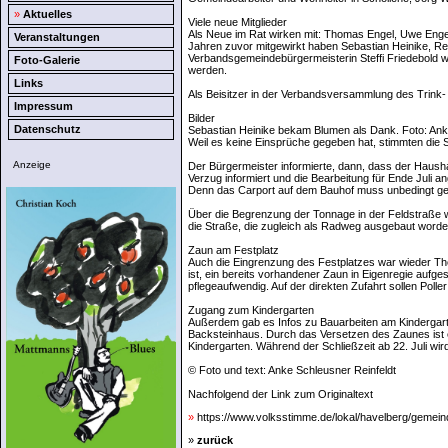
»
Aktuelles
Viele neue Mitglieder
Als Neue im Rat wirken mit: Thomas Engel, Uwe Engel,
Veranstaltungen
Jahren zuvor mitgewirkt haben Sebastian Heinike, Re
Verbandsgemeindebürgermeisterin Steffi Friedebold w
Foto-Galerie
werden.
Links
Als Beisitzer in der Verbandsversammlung des Trin
Impressum
Bilder
Datenschutz
Sebastian Heinike bekam Blumen als Dank. Foto: Anke
Weil es keine Einsprüche gegeben hat, stimmten die S
Anzeige
Der Bürgermeister informierte, dann, dass der Haush
Verzug informiert und die Bearbeitung für Ende Juli a
Denn das Carport auf dem Bauhof muss unbedingt gest
Über die Begrenzung der Tonnage in der Feldstraße wo
die Straße, die zugleich als Radweg ausgebaut worden
Zaun am Festplatz
Auch die Eingrenzung des Festplatzes war wieder The
ist, ein bereits vorhandener Zaun in Eigenregie aufge
pflegeaufwendig. Auf der direkten Zufahrt sollen Pol
Zugang zum Kindergarten
Außerdem gab es Infos zu Bauarbeiten am Kindergart
Backsteinhaus. Durch das Versetzen des Zaunes ist e
Kindergarten. Während der Schließzeit ab 22. Juli wir
© Foto und text: Anke Schleusner Reinfeldt
Nachfolgend der Link zum Originaltext
»
https://www.volksstimme.de/lokal/havelberg/gemeind
»
zurück