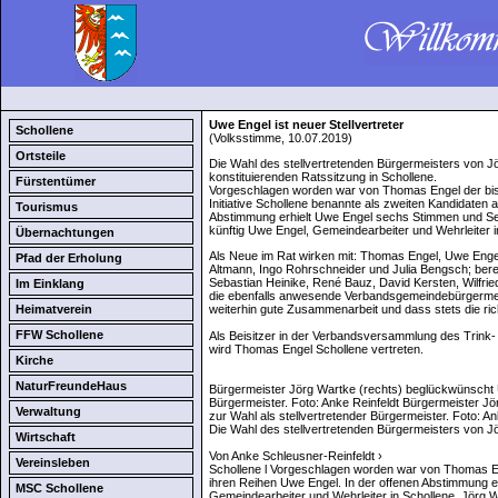
Uwe Engel ist neuer Stellvertreter
Schollene
(Volksstimme, 10.07.2019)
Ortsteile
Die Wahl des stellvertretenden Bürgermeisters von J
konstituierenden Ratssitzung in Schollene.
Fürstentümer
Vorgeschlagen worden war von Thomas Engel der bishe
Initiative Schollene benannte als zweiten Kandidaten 
Tourismus
Abstimmung erhielt Uwe Engel sechs Stimmen und Seb
künftig Uwe Engel, Gemeindearbeiter und Wehrleiter i
Übernachtungen
Als Neue im Rat wirken mit: Thomas Engel, Uwe Engel
Pfad der Erholung
Altmann, Ingo Rohrschneider und Julia Bengsch; berei
Sebastian Heinike, René Bauz, David Kersten, Wilfri
Im Einklang
die ebenfalls anwesende Verbandsgemeindebürgermeist
Heimatverein
weiterhin gute Zusammenarbeit und dass stets die ri
FFW Schollene
Als Beisitzer in der Verbandsversammlung des Tri
wird Thomas Engel Schollene vertreten.
Kirche
NaturFreundeHaus
Bürgermeister Jörg Wartke (rechts) beglückwünscht U
Bürgermeister. Foto: Anke Reinfeldt Bürgermeister 
Verwaltung
zur Wahl als stellvertretender Bürgermeister. Foto: An
Die Wahl des stellvertretenden Bürgermeisters von Jö
Wirtschaft
Von Anke Schleusner-Reinfeldt ›
Vereinsleben
Schollene l Vorgeschlagen worden war von Thomas Enge
ihren Reihen Uwe Engel. In der offenen Abstimmung e
MSC Schollene
Gemeindearbeiter und Wehrleiter in Schollene, Jörg W