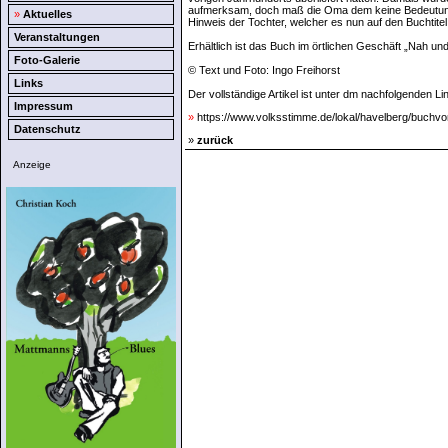
aufmerksam, doch maß die Oma dem keine Bedeutung be
»
Aktuelles
Hinweis der Tochter, welcher es nun auf den Buchtite
Veranstaltungen
Erhältlich ist das Buch im örtlichen Geschäft „Nah 
Foto-Galerie
© Text und Foto: Ingo Freihorst
Links
Der vollständige Artikel ist unter dm nachfolgenden Li
Impressum
»
https://www.volksstimme.de/lokal/havelberg/buchvors
Datenschutz
»
zurück
Anzeige