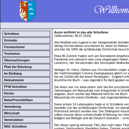
Autor entführt in das alte Schollene
Schollene
(Volksstimme, 06.07.2020)
Ortsteile
Von Kindheit und Jugend in der Seegemeinde Schollene
Verlag Oschersleben erschienen ist. Autor ist Helmut
Fürstentümer
und hier bis 1950 die achtklassige Dorfschule besuch
Tourismus
Etwa 80 Zuhörer hatten sich am Sonnabend eingefun
Pandemie erst einmal in eine Liste eingetragen hatten
Übernachtungen
Lewerenz, der Vorsitzenden des Kirchspiels Molkenb
Pfad der Erholung
Verleger Dr. Harry Ziethen aus Oschersleben zeigte s
der mehrmonatigen Corona-Zwangspause gleich so vie
Im Einklang
hat ein Gefühl wie bei einem Neubeginn.“ Zugleich erf
Heimatverein
druckfrische Buch – was eigentlich für April geplant wa
FFW Schollene
Der Autor war vor etwa einem Jahr bei ihm erschiene
Jahrestages ein Manuskript zum Kriegsende in Schol
Kirche
angetan, doch reichte das Material nicht für ein Buch.
Manuskript mit seinen Kindheits- und Jugenderlebnis
NaturFreundeHaus
Seine ersten 14 Lebensjahre hatte er in Schollene ve
Verwaltung
handelte von der achtklassigen Dorfschule, wo damals
Rohrstock benutzt worden war. Der Delinquent musste
Wirtschaft
selbst musste diese schmerzhafte Erfahrung nur einma
lediglich auf Biologie und die Deutsch-Aufsätze – scho
Vereinsleben
Der etwas sperrig wirkende Titel „Nun wär‘t aber Tie
MSC Schollene
vorigen Jahrhunderts überliefert hatten. Damals wurd