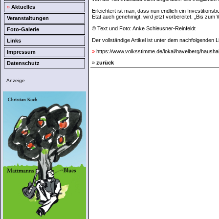
»
Aktuelles
Erleichtert ist man, dass nun endlich ein Investitio
Etat auch genehmigt, wird jetzt vorbereitet. „Bis zu
Veranstaltungen
© Text und Foto: Anke Schleusner-Reinfeldt
Foto-Galerie
Der vollständige Artikel ist unter dem nachfolgenden L
Links
»
https://www.volksstimme.de/lokal/havelberg/hausha
Impressum
»
zurück
Datenschutz
Anzeige