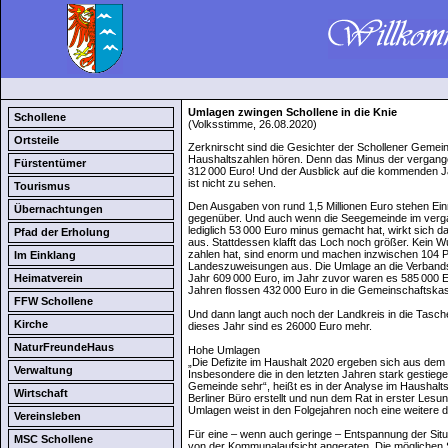
Umlagen zwingen Schollene in die Knie
Schollene
(Volksstimme, 26.08.2020)
Ortsteile
Zerknirscht sind die Gesichter der Schollener Gemeind
Haushaltszahlen hören. Denn das Minus der vergang
Fürstentümer
312 000 Euro! Und der Ausblick auf die kommenden Ja
ist nicht zu sehen.
Tourismus
Den Ausgaben von rund 1,5 Millionen Euro stehen Einn
Übernachtungen
gegenüber. Und auch wenn die Seegemeinde im verga
lediglich 53 000 Euro minus gemacht hat, wirkt sich d
Pfad der Erholung
aus. Stattdessen klafft das Loch noch größer. Kein 
zahlen hat, sind enorm und machen inzwischen 104 
Im Einklang
Landeszuweisungen aus. Die Umlage an die Verbands
Heimatverein
Jahr 609 000 Euro, im Jahr zuvor waren es 585 000 Eu
Jahren flossen 432 000 Euro in die Gemeinschaftsk
FFW Schollene
Und dann langt auch noch der Landkreis in die Tasc
Kirche
dieses Jahr sind es 26000 Euro mehr.
NaturFreundeHaus
Hohe Umlagen
„Die Defizite im Haushalt 2020 ergeben sich aus dem
Verwaltung
Insbesondere die in den letzten Jahren stark gestie
Gemeinde sehr“, heißt es in der Analyse im Haushalts
Wirtschaft
Berliner Büro erstellt und nun dem Rat in erster Lesun
Umlagen weist in den Folgejahren noch eine weitere d
Vereinsleben
Für eine – wenn auch geringe – Entspannung der Situa
MSC Schollene
von der Kommunalaufsicht angeraten. Die möglichen Sä