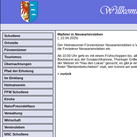
Maifeier in Neuwartensleben
Schollene
(, 22.04.2025)
Ortsteile
Der Heimatverein Fürstentümer Neuwartensleben e.V. 
die Festwiese Neuwartensleben ein.
Fürstentümer
Ab 10:00 Uhr geht es mit einem Frühschoppen los, al
Tourismus
Bockwurst aus der Goulaschkanone, Thüringer Grillw
der Meister im "Hau den Lukas" gesucht, es gibt je e
Übernachtungen
findet "Bierbembelschieben" statt, wer kommt am weit
Pfad der Erholung
»
zurück
Im Einklang
Heimatverein
FFW Schollene
Kirche
NaturFreundeHaus
Verwaltung
Wirtschaft
Vereinsleben
MSC Schollene