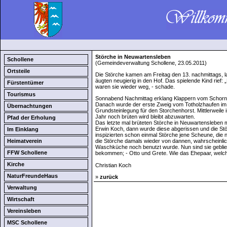
Störche in Neuwartensleben
Schollene
(Gemeindeverwaltung Schollene, 23.05.2011)
Ortsteile
Die Störche kamen am Freitag den 13. nachmittags, 
äugten neugierig in den Hof. Das spielende Kind rief
Fürstentümer
waren sie wieder weg, - schade.
Tourismus
Sonnabend Nachmittag erklang Klappern vom Schornste
Danach wurde der erste Zweig vom Totholzhaufen im 
Übernachtungen
Grundsteinlegung für den Storchenhorst. Mittlerweile 
Jahr noch brüten wird bleibt abzuwarten.
Pfad der Erholung
Das letzte mal brüteten Störche in Neuwartensleben 
Erwin Koch, dann wurde diese abgerissen und die St
Im Einklang
inspizierten schon einmal Störche jene Scheune, die 
Heimatverein
die Störche damals wieder von dannen, wahrscheinlic
Waschküche noch benutzt wurde. Nun sind sie gebl
FFW Schollene
bekommen; - Otto und Grete. Wie das Ehepaar, welch
Kirche
Christian Koch
NaturFreundeHaus
»
zurück
Verwaltung
Wirtschaft
Vereinsleben
MSC Schollene