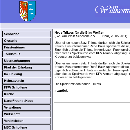
Neue Trikots für die Blau Weißen
Schollene
(SV Blau-Weiß Schollene e.V. - Fußball, 28.05.2011)
Ortsteile
Über einen neuen Satz Trikots durften sich die Spie
freuen. Busunternehmer Renè Bauz sponserte diese,
Fürstentümer
Eigentlich sollten die Trikots im vorletzten Punktspi
aber dieses Spiel wurde vom KFV Altmark abgesagt, da
Tourismus
Kreveser zu beklagen war.
Übernachtungen
Über einen neuen Satz Trikots durften sich die Spie
freuen. Busunternehmer Renè Bauz sponserte diese,
Pfad der Erholung
Eigentlich sollten die Trikots im vorletzten Punktspi
aber dieses Spiel wurde vom KFV Altmark abgesagt, da
Im Einklang
Kreveser zu beklagen war.
Heimatverein
Die Spieler mit den neuen Trikots
FFW Schollene
»
zurück
Kirche
NaturFreundeHaus
Verwaltung
Wirtschaft
Vereinsleben
MSC Schollene