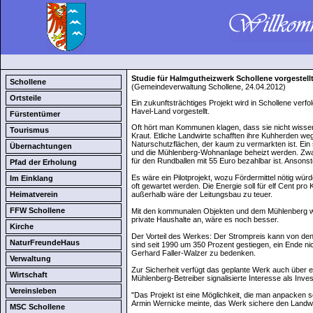
Studie für Halmgutheizwerk Schollene vorgestell
Schollene
(Gemeindeverwaltung Schollene, 24.04.2012)
Ortsteile
Ein zukunftsträchtiges Projekt wird in Schollene ver
Havel-Land vorgestellt.
Fürstentümer
Oft hört man Kommunen klagen, dass sie nicht wiss
Tourismus
Kraut. Etliche Landwirte schafften ihre Kuhherden we
Naturschutzflächen, der kaum zu vermarkten ist. Ein 
Übernachtungen
und die Mühlenberg-Wohnanlage beheizt werden. Zwar i
für den Rundballen mit 55 Euro bezahlbar ist. Ansonst
Pfad der Erholung
Es wäre ein Pilotprojekt, wozu Fördermittel nötig w
Im Einklang
oft gewartet werden. Die Energie soll für elf Cent pro
Heimatverein
außerhalb wäre der Leitungsbau zu teuer.
FFW Schollene
Mit den kommunalen Objekten und dem Mühlenberg wü
private Haushalte an, wäre es noch besser.
Kirche
Der Vorteil des Werkes: Der Strompreis kann von den
NaturFreundeHaus
sind seit 1990 um 350 Prozent gestiegen, ein Ende nic
Gerhard Faller-Walzer zu bedenken.
Verwaltung
Zur Sicherheit verfügt das geplante Werk auch über 
Wirtschaft
Mühlenberg-Betreiber signalisierte Interesse als Inve
Vereinsleben
"Das Projekt ist eine Möglichkeit, die man anpacken s
Armin Wernicke meinte, das Werk sichere den Landwirt
MSC Schollene