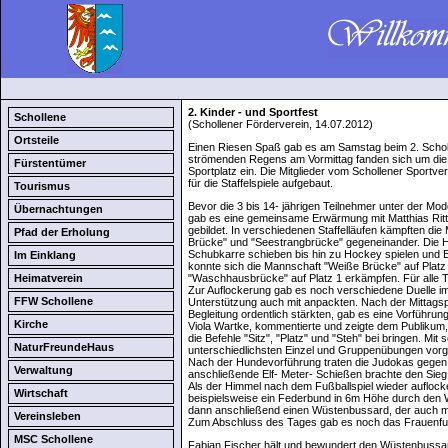
2. Kinder - und Sportfest
Schollene
(Schollener Förderverein, 14.07.2012)
Ortsteile
Einen Riesen Spaß gab es am Samstag beim 2. Scholl
strömenden Regens am Vormittag fanden sich um di
Fürstentümer
Sportplatz ein. Die Mitglieder vom Schollener Sportve
für die Staffelspiele aufgebaut.
Tourismus
Bevor die 3 bis 14- jährigen Teilnehmer unter der Mo
Übernachtungen
gab es eine gemeinsame Erwärmung mit Matthias Ritt
gebildet. In verschiedenen Staffelläufen kämpften 
Pfad der Erholung
Brücke" und "Seestrangbrücke" gegeneinander. Die H
Schubkarre schieben bis hin zu Hockey spielen und E
Im Einklang
konnte sich die Mannschaft "Weiße Brücke" auf Platz 
Heimatverein
"Waschhausbrücke" auf Platz 1 erkämpfen. Für alle T
Zur Auflockerung gab es noch verschiedene Duelle im 
FFW Schollene
Unterstützung auch mit anpackten. Nach der Mittagspa
Begleitung ordentlich stärkten, gab es eine Vorführun
Kirche
Viola Wartke, kommentierte und zeigte dem Publikum, 
die Befehle "Sitz", "Platz" und "Steh" bei bringen. Mi
NaturFreundeHaus
unterschiedlichsten Einzel und Gruppenübungen vorg
Nach der Hundevorführung traten die Judokas gegen d
Verwaltung
anschließende Elf- Meter- Schießen brachte den Sieg 
Als der Himmel nach dem Fußballspiel wieder auflocke
Wirtschaft
beispielsweise ein Federbund in 6m Höhe durch den W
dann anschließend einen Wüstenbussard, der auch ma
Vereinsleben
Zum Abschluss des Tages gab es noch das Frauenfußba
MSC Schollene
Fabian Fischer hält und bewundert den Wüstenbussa