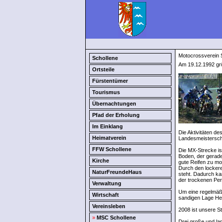
Motocrossverein 
Schollene
Am 19.12.1992 grü
Ortsteile
Fürstentümer
Tourismus
Übernachtungen
Pfad der Erholung
Im Einklang
Die Aktivitäten d
Heimatverein
Landesmeistersch
FFW Schollene
Die MX-Strecke is
Boden, der gerade
Kirche
gute Reifen zu mo
Durch den locker
NaturFreundeHaus
steht. Dadurch k
der trockenen Peri
Verwaltung
Um eine regelmäßi
Wirtschaft
sandigen Lage He
Vereinsleben
2008 ist unsere S
»
MSC Schollene
Drei große und la