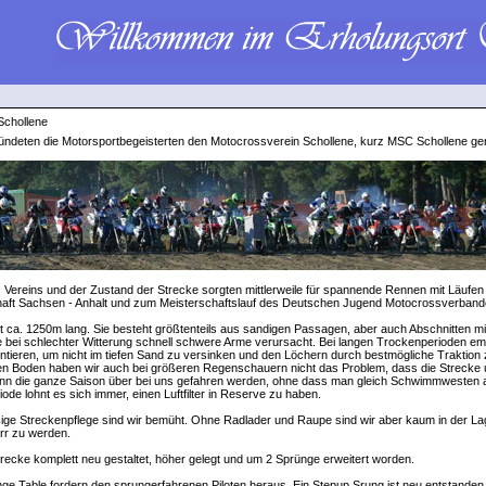
Schollene
ndeten die Motorsportbegeisterten den Motocrossverein Schollene, kurz MSC Schollene ge
es Vereins und der Zustand der Strecke sorgten mittlerweile für spannende Rennen mit Läufen
aft Sachsen - Anhalt und zum Meisterschaftslauf des Deutschen Jugend Motocrossverband
t ca. 1250m lang. Sie besteht größtenteils aus sandigen Passagen, aber auch Abschnitten m
 bei schlechter Witterung schnell schwere Arme verursacht. Bei langen Trockenperioden empf
ntieren, um nicht im tiefen Sand zu versinken und den Löchern durch bestmögliche Traktion
en Boden haben wir auch bei größeren Regenschauern nicht das Problem, dass die Strecke
ann die ganze Saison über bei uns gefahren werden, ohne dass man gleich Schwimmwesten 
ode lohnt es sich immer, einen Luftfilter in Reserve zu haben.
ge Streckenpflege sind wir bemüht. Ohne Radlader und Raupe sind wir aber kaum in der La
rr zu werden.
trecke komplett neu gestaltet, höher gelegt und um 2 Sprünge erweitert worden.
nge Table fordern den sprungerfahrenen Piloten heraus. Ein Stepup Srung ist neu entstanden