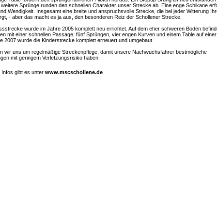
weitere Sprünge runden den schnellen Charakter unser Strecke ab. Eine enge Schikane erf
und Wendigkeit. Insgesamt eine breite und anspruchsvolle Strecke, die bei jeder Witterung I
irgt, - aber das macht es ja aus, den besonderen Reiz der Schollener Strecke.
sstrecke wurde im Jahre 2005 komplett neu errichtet. Auf dem eher schweren Boden befinde
loten mit einer schnellen Passage, fünf Sprüngen, vier engen Kurven und einem Table auf ein
e 2007 wurde die Kinderstrecke komplett erneuert und umgebaut.
n wir uns um regelmäßige Streckenpflege, damit unsere Nachwuchsfahrer bestmögliche
gen mit geringem Verletzungsrisiko haben.
e Infos gibt es unter
www.mscschollene.de