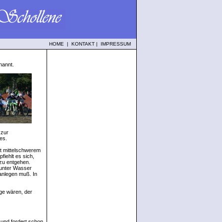
HOME
|
KONTAKT
|
IMPRESSUM
nannt.
 zur
es.
it mittelschwerem
iehlt es sich,
 zu entgehen.
 unter Wasser
anlegen muß. In
ge wären, der
 und fordert schon