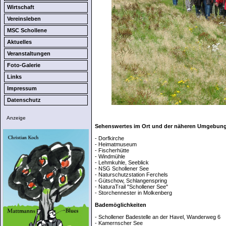
Wirtschaft
Vereinsleben
MSC Schollene
Aktuelles
Veranstaltungen
Foto-Galerie
Links
Impressum
Datenschutz
Anzeige
Sehenswertes im Ort und der näheren Umgebun
- Dorfkirche
- Heimatmuseum
- Fischerhütte
- Windmühle
- Lehmkuhle, Seeblick
- NSG Schollener See
- Naturschutzstation Ferchels
- Gütschow, Schlangenspring
- NaturaTrail "Schollener See"
- Storchennester in Molkenberg
Bademöglichkeiten
- Schollener Badestelle an der Havel, Wanderweg 6
- Kamernscher See