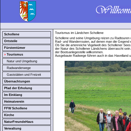
Tourismus im Ländchen Schollene
Schollene
Schollene und seine Umgebung reizen zu Radtouren 
Ortsteile
Rad- und Wanderrouten, auf denen man die Gegend e
Ob Sie die artenreiche Vogelwelt des Schollener Sees
Fürstentümer
der Natur des Schollener Ländchens überrascht sein.
der Bootsanlegestelle willkommen.
»
Tourismus
Ausgebaute Radwege führen auch in das Havelland
Natur und Umgebung
Radwanderwege
Gaststätten und Freizeit
Übernachtungen
Pfad der Erholung
Im Einklang
Heimatverein
FFW Schollene
Kirche
NaturFreundeHaus
Verwaltung