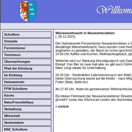
Wiesenweihnacht in Neuwartensleben
Schollene
(, 05.12.2022)
Ortsteile
Der Heimatverein Fürstentümer Neuwartensleben e.V.
diesjährige Wiesenweihnacht. Dazu wurden zwei Heizpi
Fürstentümer
angenehm zu gestalten, der Baum ist schon geschmüc
14.00 Uhr Kaffee und Kuchen, Weihnachtsgebäck, g
Tourismus
Weiterhin wird zur Stärkung Kesselgoulasch und Zwie
Übernachtungen
Eintopf. Das Bier ist zwar kalt aber es gibt auch G
Klietz sorgt wieder für Unterhaltung.
Pfad der Erholung
16.30 Uhr - Kinderaktion Laternenumzug in den Wald
Im Einklang
kleine Überraschung wartet auf die Kinder - nach Mög
Heimatverein
Futter (Mais, Äpfel etc)
FFW Schollene
Ab 17.45 Uhr findet ein gemeinsames Weihnachtssing
Kirche
Ein kleiner Flohmarkt der Neuwartenslebener Einwoh
gGmbH" sowie das Glücksrad runden den Nachmitta
NaturFreundeHaus
»
zurück
Verwaltung
Wirtschaft
Vereinsleben
MSC Schollene