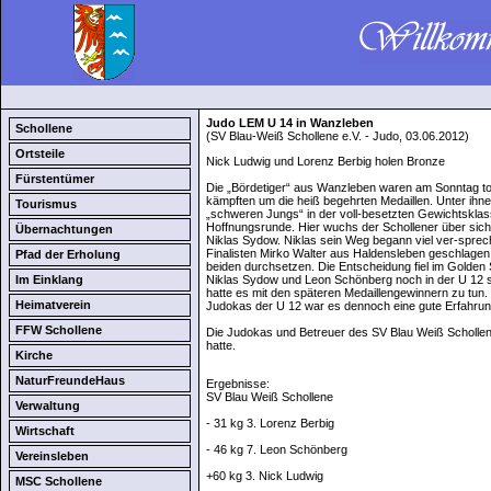
Judo LEM U 14 in Wanzleben
Schollene
(SV Blau-Weiß Schollene e.V. - Judo, 03.06.2012)
Ortsteile
Nick Ludwig und Lorenz Berbig holen Bronze
Fürstentümer
Die „Bördetiger“ aus Wanzleben waren am Sonntag tol
kämpften um die heiß begehrten Medaillen. Unter ihn
Tourismus
„schweren Jungs“ in der voll-besetzten Gewichtsklass
Hoffnungsrunde. Hier wuchs der Schollener über sic
Übernachtungen
Niklas Sydow. Niklas sein Weg begann viel ver-sprec
Finalisten Mirko Walter aus Haldensleben geschlagen 
Pfad der Erholung
beiden durchsetzen. Die Entscheidung fiel im Golden 
Im Einklang
Niklas Sydow und Leon Schönberg noch in der U 12 st
hatte es mit den späteren Medaillengewinnern zu tun
Heimatverein
Judokas der U 12 war es dennoch eine gute Erfahrun
FFW Schollene
Die Judokas und Betreuer des SV Blau Weiß Schollen
hatte.
Kirche
NaturFreundeHaus
Ergebnisse:
SV Blau Weiß Schollene
Verwaltung
- 31 kg 3. Lorenz Berbig
Wirtschaft
- 46 kg 7. Leon Schönberg
Vereinsleben
+60 kg 3. Nick Ludwig
MSC Schollene