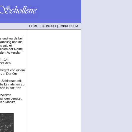
HOME
|
KONTAKT
|
IMPRESSUM
gs und wurde bei
Rundling und die
es gab ein
rschien der Name
f dem Ackerplan
Im 14.
eits den
begriff von einem
 zu. Der Ort
s Schlosses mit
 die Einnahmen zu
es lautet: "Ich
 zweiten
nungen genutzt.
ch Mahlitz,