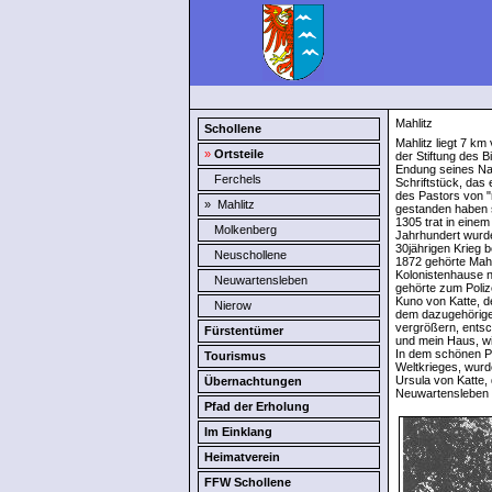
Mahlitz
Schollene
Mahlitz liegt 7 k
»
Ortsteile
der Stiftung des 
Endung seines Nam
Ferchels
Schriftstück, das
des Pastors von "
»
Mahlitz
gestanden haben so
1305 trat in einem
Molkenberg
Jahrhundert wurde
30jährigen Krieg 
Neuschollene
1872 gehörte Mahl
Kolonistenhause n
Neuwartensleben
gehörte zum Poliz
Kuno von Katte, d
Nierow
dem dazugehörigen
vergrößern, entsc
Fürstentümer
und mein Haus, wi
In dem schönen Pa
Tourismus
Weltkrieges, wurd
Ursula von Katte,
Übernachtungen
Neuwartensleben 
Pfad der Erholung
Im Einklang
Heimatverein
FFW Schollene