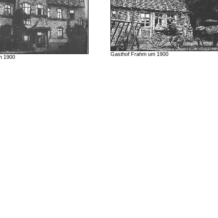
Gasthof Frahm um 1900
m 1900