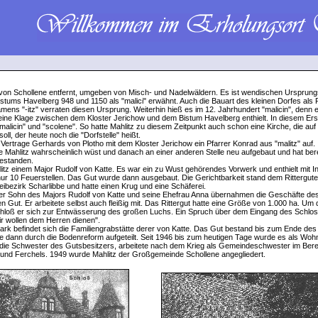
m von Schollene entfernt, umgeben von Misch- und Nadelwäldern. Es ist wendischen Ursprun
Bistums Havelberg 948 und 1150 als "malici" erwähnt. Auch die Bauart des kleinen Dorfes als 
ens "-itz" verraten diesen Ursprung. Weiterhin hieß es im 12. Jahrhundert "malicin", denn 
 eine Klage zwischen dem Kloster Jerichow und dem Bistum Havelberg enthielt. In diesem E
malicin" und "scolene". So hatte Mahlitz zu diesem Zeitpunkt auch schon eine Kirche, die au
ll, der heute noch die "Dorfstelle" heißt.
 Vertrage Gerhards von Plotho mit dem Kloster Jerichow ein Pfarrer Konrad aus "malitz" auf. 
 Mahlitz wahrscheinlich wüst und danach an einer anderen Stelle neu aufgebaut und hat ber
bestanden.
itz einem Major Rudolf von Katte. Es war ein zu Wust gehörendes Vorwerk und enthielt mit In
ur 10 Feuerstellen. Das Gut wurde dann ausgebaut. Die Gerichtbarkeit stand dem Rittergute
eibezirk Scharlibbe und hatte einen Krug und eine Schäferei.
er Sohn des Majors Rudolf von Katte und seine Ehefrau Anna übernahmen die Geschäfte de
 Gut. Er arbeitete selbst auch fleißig mit. Das Rittergut hatte eine Größe von 1.000 ha. Um
hloß er sich zur Entwässerung des großen Luchs. Ein Spruch über dem Eingang des Schloss
r wollen dem Herren dienen".
rk befindet sich die Familiengrabstätte derer von Katte. Das Gut bestand bis zum Ende des
e dann durch die Bodenreform aufgeteilt. Seit 1946 bis zum heutigen Tage wurde es als Woh
 die Schwester des Gutsbesitzers, arbeitete nach dem Krieg als Gemeindeschwester im Berei
und Ferchels. 1949 wurde Mahlitz der Großgemeinde Schollene angegliedert.