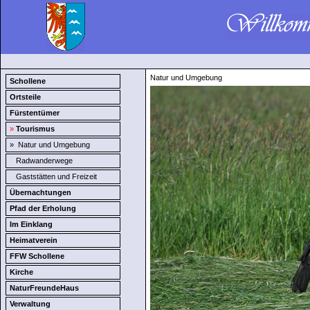
Natur und Umgebung
Schollene
Ortsteile
Fürstentümer
»
Tourismus
»
Natur und Umgebung
Radwanderwege
Gaststätten und Freizeit
Übernachtungen
Pfad der Erholung
Im Einklang
Heimatverein
FFW Schollene
Kirche
NaturFreundeHaus
Verwaltung