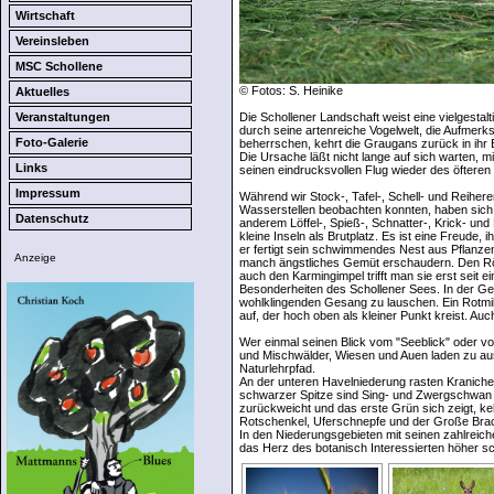
Wirtschaft
Vereinsleben
MSC Schollene
© Fotos: S. Heinike
Aktuelles
Die Schollener Landschaft weist eine vielgestal
Veranstaltungen
durch seine artenreiche Vogelwelt, die Aufmer
Foto-Galerie
beherrschen, kehrt die Graugans zurück in ihr
Die Ursache läßt nicht lange auf sich warten, m
Links
seinen eindrucksvollen Flug wieder des öfteren
Impressum
Während wir Stock-, Tafel-, Schell- und Reiher
Wasserstellen beobachten konnten, haben sich 
Datenschutz
anderem Löffel-, Spieß-, Schnatter-, Krick- u
kleine Inseln als Brutplatz. Es ist eine Freud
er fertigt sein schwimmendes Nest aus Pflanze
Anzeige
manch ängstliches Gemüt erschaudern. Den Röh
auch den Karmingimpel trifft man sie erst seit 
Besonderheiten des Schollener Sees. In der Geö
wohlklingenden Gesang zu lauschen. Ein Rotmila
auf, der hoch oben als kleiner Punkt kreist. A
Wer einmal seinen Blick vom "Seeblick" oder v
und Mischwälder, Wiesen und Auen laden zu aus
Naturlehrpfad.
An der unteren Havelniederung rasten Kranich
schwarzer Spitze sind Sing- und Zwergschwan
zurückweicht und das erste Grün sich zeigt, ke
Rotschenkel, Uferschnepfe und der Große Brach
In den Niederungsgebieten mit seinen zahlreich
das Herz des botanisch Interessierten höher 